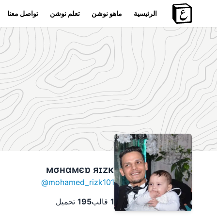
الرئيسية
ماهو نوشن
تعلم نوشن
تواصل معنا
мσнαмєɒ яɪzĸ
@
mohamed_rizk101
1
قالب
195
تحميل