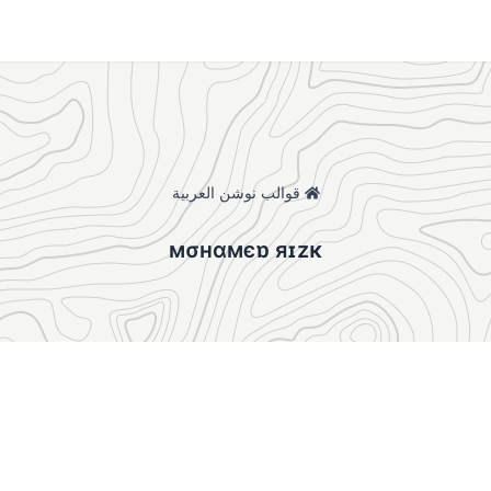
قوالب نوشن العربية
мσнαмєɒ яɪzĸ