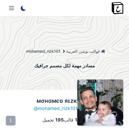
قوالب نوشن العربية
mohamed_rizk101
مصادر مهمة لكل مصمم جرافيك
мσнαмєɒ яɪzĸ
@
mohamed_rizk101
1
قالب
195
تحميل