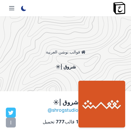
قوالب نوشن العربية
شروق |☀️
شروق |☀️
@
shrogstudio
1
قالب
777
تحميل