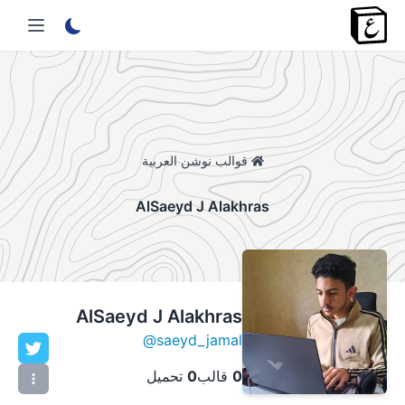
قوالب نوشن العربية
AlSaeyd J Alakhras
AlSaeyd J Alakhras
@
saeyd_jamal
0
قالب
0
تحميل