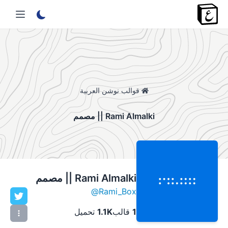
قوالب نوشن العربية
Rami Almalki || مصمم
Rami Almalki || مصمم
@
Rami_Box
1
قالب
1.1K
تحميل