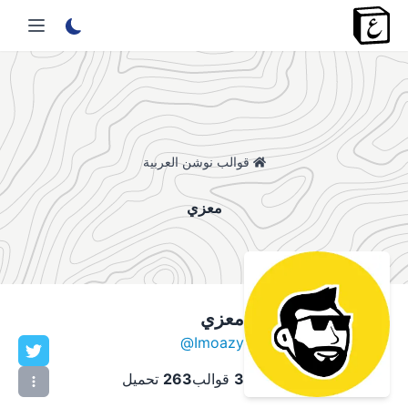
قوالب نوشن العربية
معزي
معزي
@
Imoazy
3
قوالب
263
تحميل