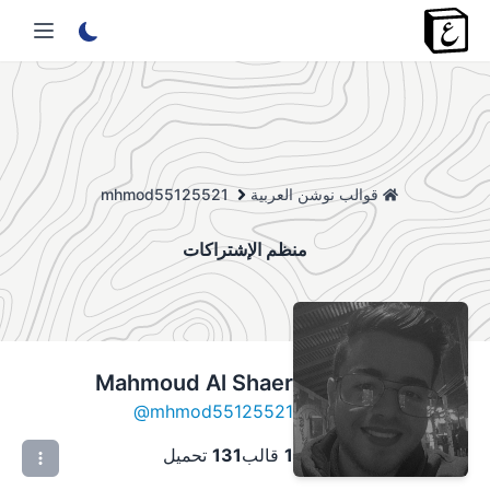
قوالب نوشن العربية
mhmod55125521
منظم الإشتراكات
Mahmoud Al Shaer
@
mhmod55125521
1
قالب
131
تحميل