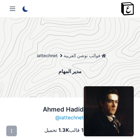
قوالب نوشن العربية
iattechnet
مدير المهام
Ahmed Hadid
@
iattechnet
1
قالب
1.3K
تحميل