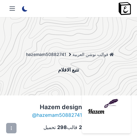
قوالب نوشن العربية
hazemam50882741
تتبع الافلام
Hazem design
@
hazemam50882741
2
قالب
298
تحميل