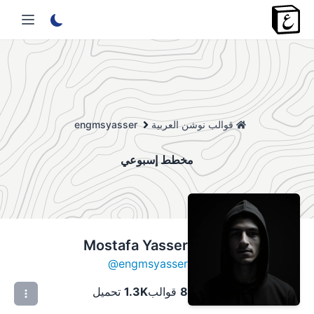
قوالب نوشن العربية
engmsyasser
مخطط إسبوعي
Mostafa Yasser
@
engmsyasser
8
قوالب
1.3K
تحميل