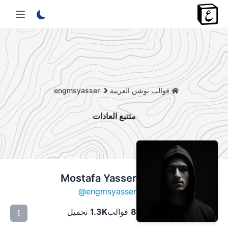
قوالب نوشن العربية
engmsyasser
متتبع العادات
Mostafa Yasser
@
engmsyasser
8
قوالب
1.3K
تحميل