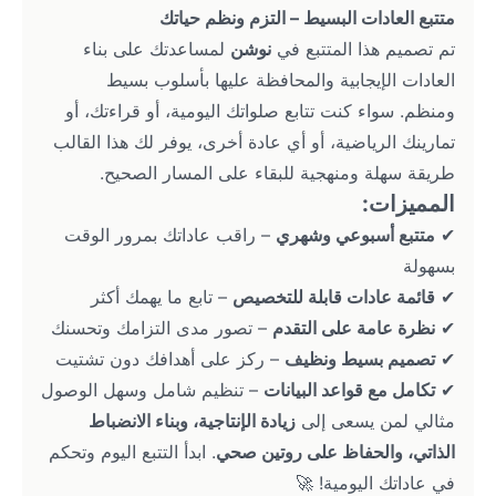
متتبع العادات البسيط – التزم ونظم حياتك
تم تصميم هذا المتتبع في 
نوشن
 لمساعدتك على بناء 
العادات الإيجابية والمحافظة عليها بأسلوب بسيط 
ومنظم. سواء كنت تتابع صلواتك اليومية، أو قراءتك، أو 
تمارينك الرياضية، أو أي عادة أخرى، يوفر لك هذا القالب 
طريقة سهلة ومنهجية للبقاء على المسار الصحيح.
المميزات:
✔ 
متتبع أسبوعي وشهري
 – راقب عاداتك بمرور الوقت 
بسهولة
✔ 
قائمة عادات قابلة للتخصيص
 – تابع ما يهمك أكثر
✔ 
نظرة عامة على التقدم
 – تصور مدى التزامك وتحسنك
✔ 
تصميم بسيط ونظيف
 – ركز على أهدافك دون تشتيت
✔ 
تكامل مع قواعد البيانات
 – تنظيم شامل وسهل الوصول
مثالي لمن يسعى إلى 
زيادة الإنتاجية، وبناء الانضباط 
الذاتي، والحفاظ على روتين صحي
. ابدأ التتبع اليوم وتحكم 
في عاداتك اليومية! 🚀