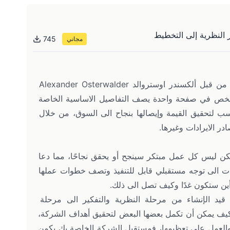
 النظرية إلى التخطيط
745
مجاني
مخطط نموذج العمل تم ابتكاره في عام 2010 من قبل ألكسندر اوستروالد Alexander Osterwalder 
Yve، وهو عبارة عن ملخص في صفحة واحدة يصف التفاصيل الاساسية الخاصة 
سب لتحقيق القيمة وإيصالها بنجاح الى السوق، من خلال 
در الايرادات وغيرها.
ولكن ليس كل عمل مبتكر سينجح أو يحقق نجاحًا، مما دعا 
ات الى توجه مستقبلي قابل للتنفيذ وتصف خطوات عملها 
ن ستكون غدًا وكيف تصل الى ذلك.
يد الإنشاء من مرحلة النظرية والتفكير الى مرحلة 
كيف يمكن أن تكمل بعضها البعض لتحقيق أهداف الشركة، 
ك والعمل على تعظيمها، فمستقبل الشركة الخاصة بك يكمن 