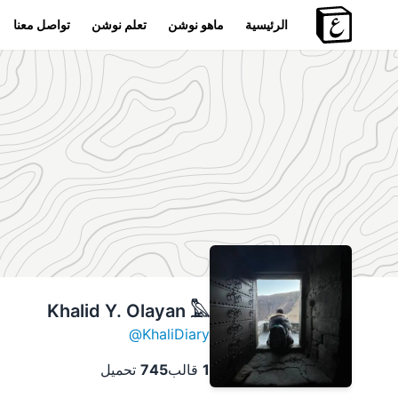
الرئيسية
ماهو نوشن
تعلم نوشن
تواصل معنا
Khalid Y. Olayan 𓅓
@
KhaliDiary
1
قالب
745
تحميل