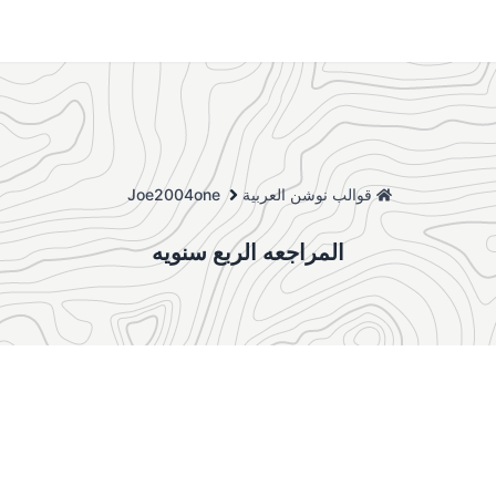
قوالب نوشن العربية
Joe2004one
المراجعه الربع سنويه