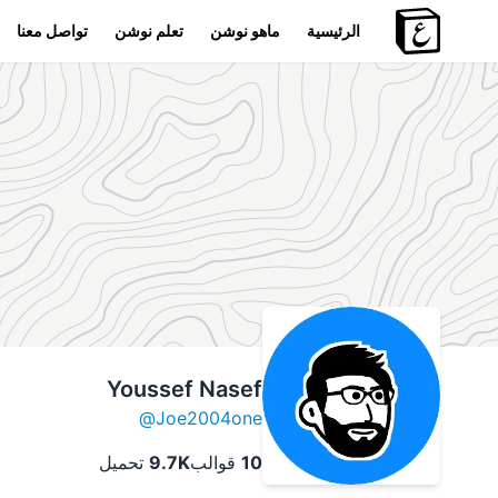
الرئيسية
ماهو نوشن
تعلم نوشن
تواصل معنا
Youssef Nasef
@
Joe2004one
10
قوالب
9.7K
تحميل